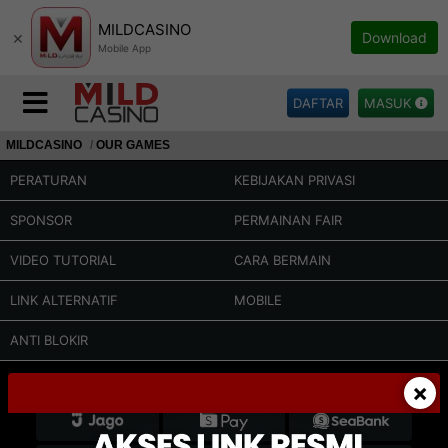
MILDCASINO
×
Download
Mobile App
DAFTAR
MASUK
MILDCASINO
OUR GAMES
PERATURAN
KEBIJAKAN PRIVASI
SPONSOR
PERMAINAN FAIR
VIDEO TUTORIAL
CARA BERMAIN
LINK ALTERNATIF
MOBILE
ANTI BLOKIR
Cara Pembayaran:
×