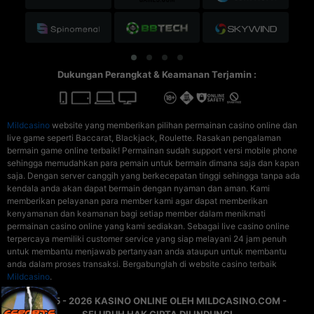
Dukungan Perangkat & Keamanan Terjamin :
Mildcasino
website yang memberikan pilihan permainan casino online dan
live game seperti Baccarat, Blackjack, Roulette. Rasakan pengalaman
bermain game online terbaik! Permainan sudah support versi mobile phone
sehingga memudahkan para pemain untuk bermain dimana saja dan kapan
saja. Dengan server canggih yang berkecepatan tinggi sehingga tanpa ada
kendala anda akan dapat bermain dengan nyaman dan aman. Kami
memberikan pelayanan para member kami agar dapat memberikan
kenyamanan dan keamanan bagi setiap member dalam menikmati
permainan casino online yang kami sediakan. Sebagai live casino online
terpercaya memiliki customer service yang siap melayani 24 jam penuh
untuk membantu menjawab pertanyaan anda ataupun untuk membantu
anda dalam proses transaksi. Bergabunglah di website casino terbaik
Mildcasino
.
© 2015 - 2026 KASINO ONLINE OLEH MILDCASINO.COM -